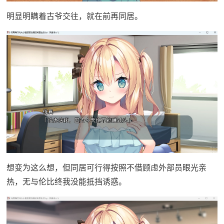
明显明瞒着古爷交往，就在前再同居。
想变为这么想，但同居可行得按照不借顾虑外部员眼光亲
热，无与伦比终我没能抵挡诱惑。