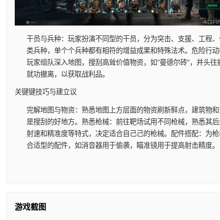
干员与兵种
：玩家扮演不同型的干员，分为突击、支援、工程、
类兵种，单个个兵种都有相符的增益成果和特殊法术。
危险行动
玩家组队深入地图，搜刮高耸价值物资，如“曼德尔砖”，并头往
就功撤离，以获取战利品。
关键键技巧与建立议
完解地图与物资
：熟悉地图上方层面的物资刷新鲜点，建筑物和
是搜刮的好地方。
熟悉枪械
：前往靶场试用不同枪械，熟悉其后
射速和精准度等特式，决定适合自己己的枪械。
配件搭配
：为枪
合适型的配件，如消音器用于偷袭，瞄准镜用于提高射击精度。
游戏截图