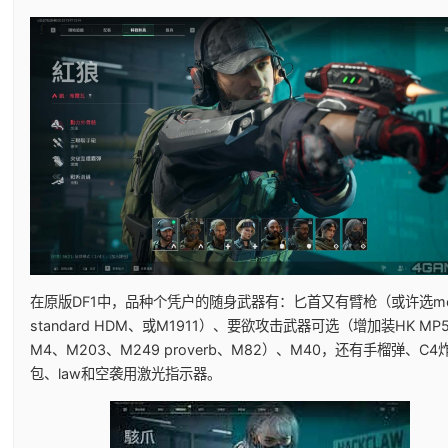
在原版DF1中，品种个凭户的随身武器有：匕首又有臂枪（或许选mel
standard HDM、或M1911）、要欲攻击武器可选（增加装HK MP
M4、M203、M249 proverb、M82）、M40，还有手榴弹、C4
包、law和空袭用激光指示器。