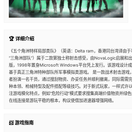
🏆 详细介绍
《五个角洲特样局部类队》（英语：Delta ram，香港同台湾译由于
“三角洲部队”）属于二款第独士称射击感受，由NovaLogic启展和
版，1998年置身Microsoft Windows平台凭上发行。该游戏设计
基于真正三角洲特种部队所军事模拟类游戏。 是一款战术射击游戏
者扮演一名干员，通过搜刮物资、办妥任务并顺利撤离，同际需需
种本领、枪械特型及配件搭配等级技巧。对于新式玩家，一样式许
注游戏模化特点，例如“危险行动”模式要求搜集高端价值物资并绿色
在线连接是游玩平稳的根本，构议使借加进速器增强网络。
📨 游戏指南