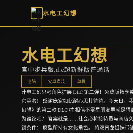
水电工幻想
水电工幻想
官中步兵版,dlc超新鲜版普通话
电脑
安卓直装
单机
汁电工幻思考角色扩展 DLC 第二弹！免费版畅
它至啦！ 感谢庞家如此耐心思其待待。今天日，
幻想》的第二款 DLC 啦 相信不零星朋友早就是
为谁讫吧？ 答案就是……社会必将接待员与商店久
锁条件： 腐型所持有女化角色。 将双育龙姐妹带