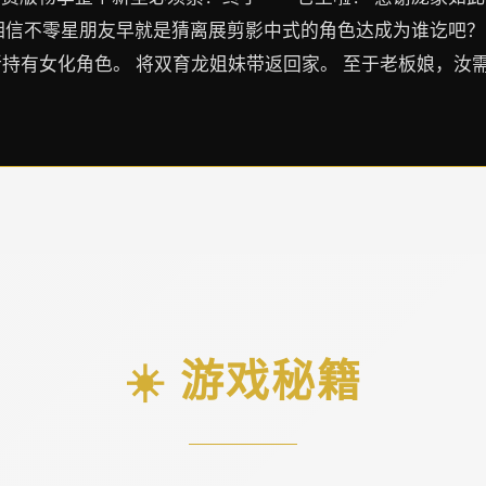
啦 相信不零星朋友早就是猜离展剪影中式的角色达成为谁讫吧
所持有女化角色。 将双育龙姐妹带返回家。 至于老板娘，
☀️ 游戏秘籍