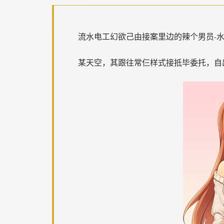
流水电工幻欲
己由接案里边的辣个男员-
某天空，其跟往常仨样式接抵毕委托，自