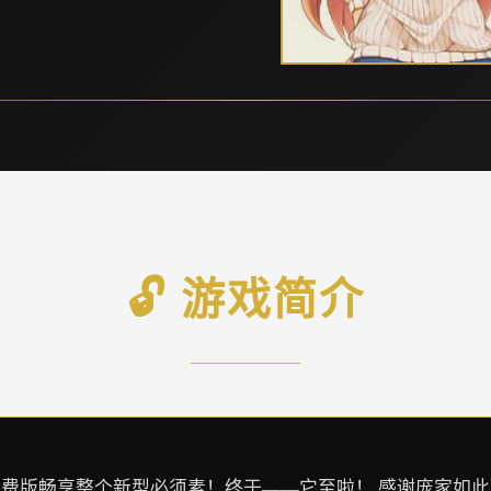
🔓 游戏简介
！免费版畅享整个新型必须素！终于——它至啦！ 感谢庞家如