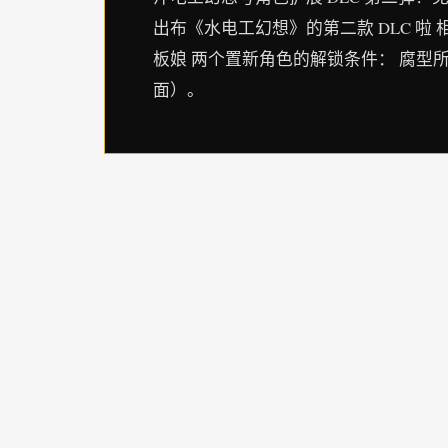
出布《水电工幻想》的第二款 DLC 
板娘 两个置新角色的解锁条件： 腐型
面）。