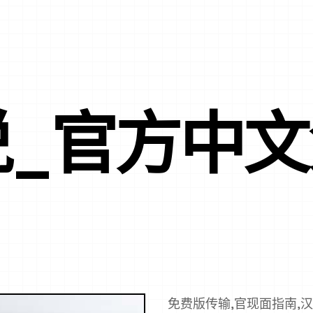
说_官方中
免费版传输,官现面指南,