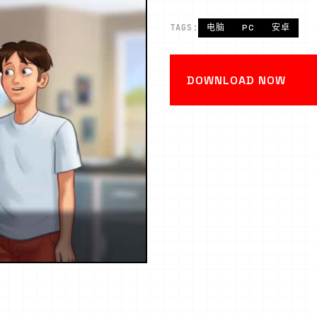
TAGS:
电脑
PC
安卓
DOWNLOAD NOW