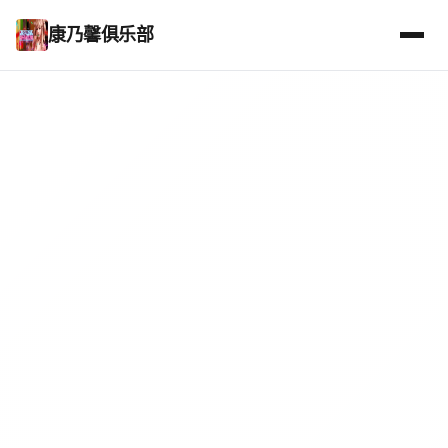
康乃馨俱乐部