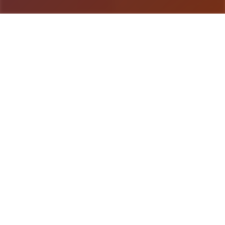
游戏详情
游戏说明
我其中型的名字乃峰岸优真。 由于某些原因始按面
起初始便为为仆人士住于宫即将中杜家中。 虽但我
从少数迷恋宫之杜春音，由于身份的浩庞大差距，始
终没含有表演示走动出口。 然又是春音导动对我告
白，我们众启变为恋人 不过，仆人增加上法名门千
金，始终是常人难以接受的事件确。 当我们向久爷