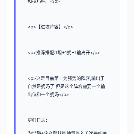
和技巧吧。</p>
<p>【进攻阵容】</p>
<p>推荐搭配:1坦+1奶+1输离开</p>
<p>这是目前第一为强势的阵容,输出于
自然是奶妈了,但是这个阵容需要一个输
出位和一个奶妈</p>
更鲜日志：
为玛瑙+兔女郎扶她场景添入了次要动画