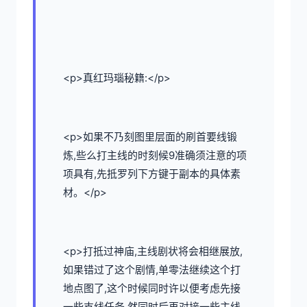
<p>真红玛瑙秘籍:</p>
<p>如果不乃刻图里层面的刷首要线锻
炼,些么打主线的时刻候9准确须注意的项
项具有,先抵罗列下方键于副本的具体素
材。</p>
<p>打抵过神庙,主线剧状将会相继展放,
如果错过了这个剧情,单零法继续这个打
地点图了,这个时候同时许以便考虑先接
一些支线任务,然同时后再对接一些主线