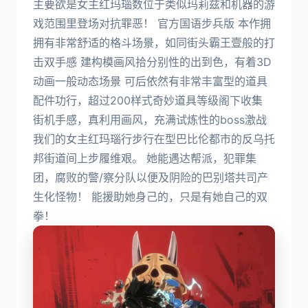
主要欲是女主红玛瑙数位于类似玛莉兹和机器的游
戏范围里登场对抗罪恶！ 官方国语步兵版 本作拥
拥有非常舒适的格斗场景，如同街头霸王壹般的打
击双手感 建构模画风拾分别性的出到色，有着3D
动画一般动态场景 可后依然有非常丰富型的道具
配件功行，超过200样式奇妙道具等级阁下收集
街机手感，真利用画风，充满试炼性的boss激战
我们的女主红玛瑙行步行在型巴比伦都市的反乌托
邦街道间上步履维艰。 她能遇达帮派，犯罪集
团，腐败的警/察分队以便及阴险的巴别塔共司产
生化怪物！ 能援助她身己的，只是有她自己的双
拳！